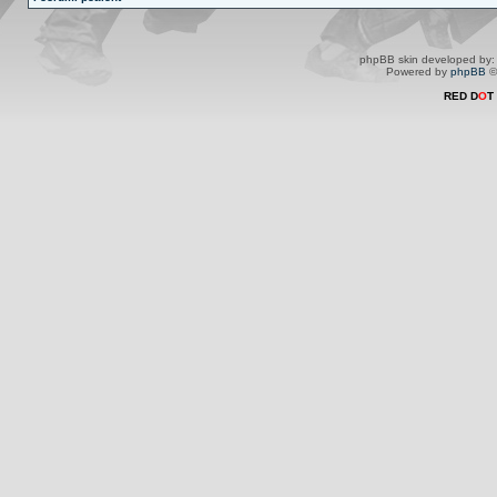
phpBB skin developed by
Powered by
phpBB
©
RED D
O
T