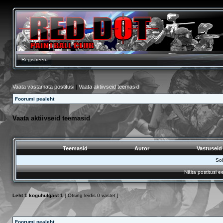
Registreeru
Vaata vastamata postitusi
|
Vaata aktiivseid teemasid
Foorumi pealeht
Vaata aktiivseid teemasid
Teemasid
Autor
Vastusei
Sob
Näita postitusi e
Leht
1
koguhulgast
1
[ Otsing leidis 0 vastet ]
Foorumi pealeht