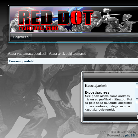
Registreeru
Vaata vastamata postitusi
|
Vaata aktiivseid teemasid
Foorumi pealeht
Kasutajanimi:
E-postiaadress:
See peab olema sama aadress,
mis on su profiiliski määratud. Kui
sa pole seda muutnud läbi profiili,
on see aadress, millega sa oma
kasutaja registreerisid.
phpBB skin developed by
Powered by
phpBB
©