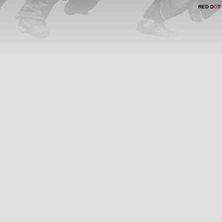
RED D
O
T