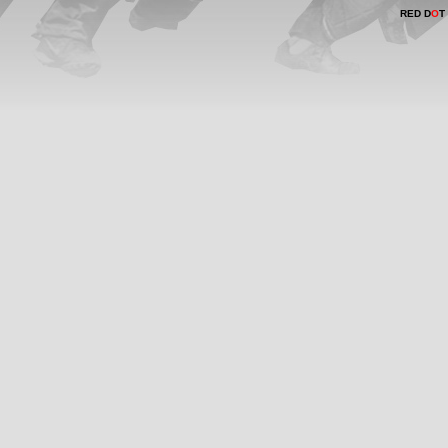
RED D
O
T