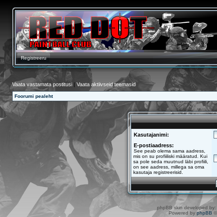
Registreeru
Vaata vastamata postitusi
|
Vaata aktiivseid teemasid
Foorumi pealeht
Kasutajanimi:
E-postiaadress:
See peab olema sama aadress,
mis on su profiiliski määratud. Kui
sa pole seda muutnud läbi profiili,
on see aadress, millega sa oma
kasutaja registreerisid.
phpBB skin developed by
Powered by
phpBB
©