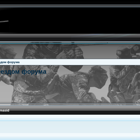
здом форума
еездом форума
masid