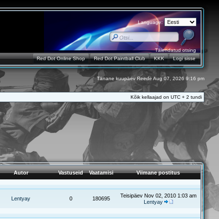
Language:
Täiendatud otsing
Red Dot Online Shop
Red Dot Paintball Club
KKK
Logi sisse
Tänane kuupäev Reede Aug 07, 2026 9:16 pm
Kõik kellaajad on UTC + 2 tundi
Autor
Vastuseid
Vaatamisi
Viimane postitus
Teisipäev Nov 02, 2010 1:03 am
Lentyay
0
180695
Lentyay