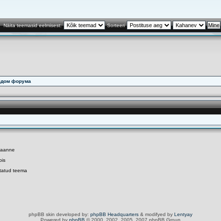
Näita teemasid eelmisest:
Sorteeri
здом форума
daanne
bis
utatud teema
phpBB skin developed by:
phpBB Headquarters
& modifyed by
Lentyay
Powered by
phpBB
© 2000, 2002, 2005, 2007 phpBB Group