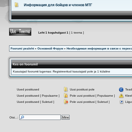
Информация для бойцов и членов МТГ
Leht
1
koguhulgast
1
[ 1 teema ]
Foorumi pealeht
»
Основной Форум
»
Необходимая информация в связи с перее
Kes on foorumil
Kasutajad foorumit lugemas: Registreeritud kasutajaid pole ja 1 külaline
Uued postitused
Uusi postitusi pole
Tea
Uued postitused [ Populaarne ]
Pole uusi postitusi [ Populaarne ]
Klee
Uued postitused [ Suletud ]
Pole uusi postitusi [ Suletud ]
Liig
Otsi...: