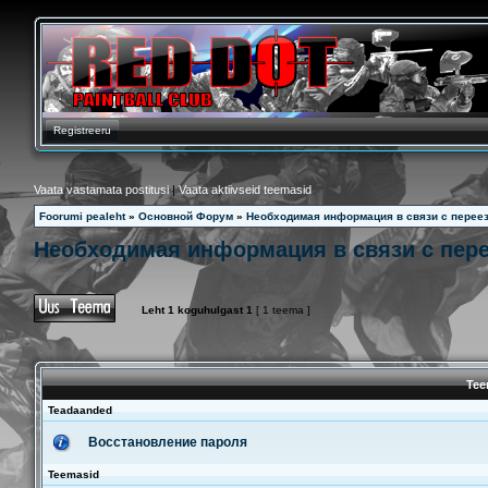
Registreeru
Vaata vastamata postitusi
|
Vaata aktiivseid teemasid
Foorumi pealeht
»
Основной Форум
»
Необходимая информация в связи с перее
Необходимая информация в связи с пер
Leht
1
koguhulgast
1
[ 1 teema ]
Tee
Teadaanded
Восстановление пароля
Teemasid