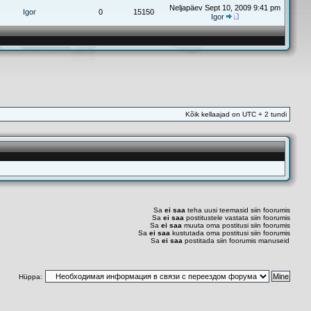
Neljapäev Sept 10, 2009 9:41 pm
Igor
0
15150
Igor
Kõik kellaajad on UTC + 2 tundi
Sa
ei saa
teha uusi teemasid siin foorumis
Sa
ei saa
postitustele vastata siin foorumis
Sa
ei saa
muuta oma postitusi siin foorumis
Sa
ei saa
kustutada oma postitusi siin foorumis
Sa
ei saa
postitada siin foorumis manuseid
Hüppa: