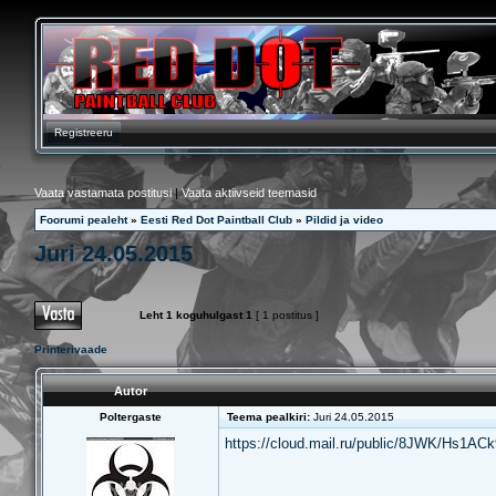
Registreeru
Vaata vastamata postitusi
|
Vaata aktiivseid teemasid
Foorumi pealeht
»
Eesti Red Dot Paintball Club
»
Pildid ja video
Juri 24.05.2015
Leht
1
koguhulgast
1
[ 1 postitus ]
Printerivaade
Autor
Poltergaste
Teema pealkiri:
Juri 24.05.2015
https://cloud.mail.ru/public/8JWK/Hs1AC