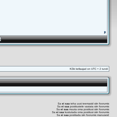
Kõik kellaajad on UTC + 2 tundi
Sa
ei saa
teha uusi teemasid siin foorumis
Sa
ei saa
postitustele vastata siin foorumis
Sa
ei saa
muuta oma postitusi siin foorumis
Sa
ei saa
kustutada oma postitusi siin foorumis
Sa
ei saa
postitada siin foorumis manuseid