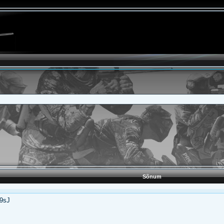
Sõnum
k9sJ