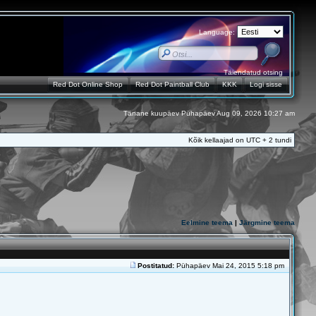
Language:
Täiendatud otsing
Red Dot Online Shop
Red Dot Paintball Club
KKK
Logi sisse
Tänane kuupäev Pühapäev Aug 09, 2026 10:27 am
Kõik kellaajad on UTC + 2 tundi
Eelmine teema
|
Järgmine teema
Postitatud:
Pühapäev Mai 24, 2015 5:18 pm