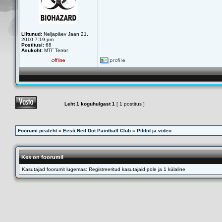
Liitunud:
Neljapäev Jaan 21,
2010 7:19 pm
Postitusi:
68
Asukoht:
МТГ Terror
Leht
1
koguhulgast
1
[ 1 postitus ]
Foorumi pealeht
»
Eesti Red Dot Paintball Club
»
Pildid ja video
Kes on foorumil
Kasutajad foorumit lugemas: Registreeritud kasutajaid pole ja 1 külaline