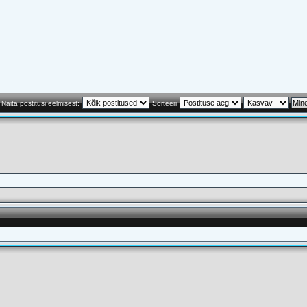
Näita postitusi eelmisest:
Sorteeri