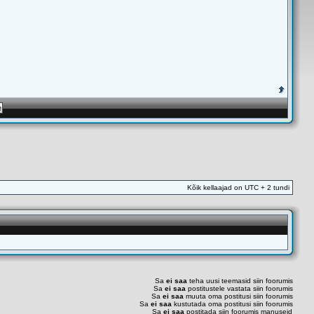
Kõik kellaajad on UTC + 2 tundi
Sa
ei saa
teha uusi teemasid siin foorumis
Sa
ei saa
postitustele vastata siin foorumis
Sa
ei saa
muuta oma postitusi siin foorumis
Sa
ei saa
kustutada oma postitusi siin foorumis
Sa
ei saa
postitada siin foorumis manuseid