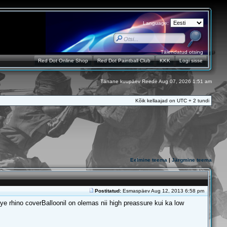
Language:
Täiendatud otsing
Red Dot Online Shop
Red Dot Paintball Club
KKK
Logi sisse
Tänane kuupäev Reede Aug 07, 2026 1:51 am
Kõik kellaajad on UTC + 2 tundi
Eelmine teema
|
Järgmine teema
Postitatud:
Esmaspäev Aug 12, 2013 6:58 pm
ye rhino coverBalloonil on olemas nii high preassure kui ka low