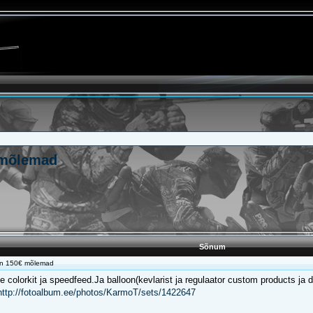
€ mõlemad
Sõnum
oon 150€ mõlemad
 colorkit ja speedfeed.Ja balloon(kevlarist ja regulaator custom products ja d
http://fotoalbum.ee/photos/KarmoT/sets/1422647