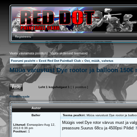
Registreeru
Vaata vastamata postitusi
|
Vaata aktiivseid teemasid
Foorumi pealeht
»
Eesti Red Dot Paintball Club
»
Ost, müük, vahetus
Müüa varustust Dye rootor ja balloon 150
Leht
1
koguhulgast
1
[ 1 postitus ]
Printerivaade
Autor
Baller
Teema pealkiri:
Müüa varustust Dye rootor ja ball
Müügis veel:Dye rotor värvus must ja valge
Liitunud:
Esmaspäev Aug 12,
preassure.Suurus 68cu ja 4500psi Pildid:
2013 6:36 pm
Postitusi:
1