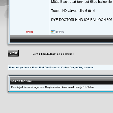
Müüa Black start tank but 68cu balloonile 
Tuube 140-värvus oliiv 6 tükki
DYE ROOTORI HIND 80€ BALLOON 80
Leht
1
koguhulgast
1
[ 1 postitus ]
Foorumi pealeht
»
Eesti Red Dot Paintball Club
»
Ost, müük, vahetus
Kes on foorumil
Kasutajad foorumit lugemas: Registreeritud kasutajaid pole ja 1 külaline