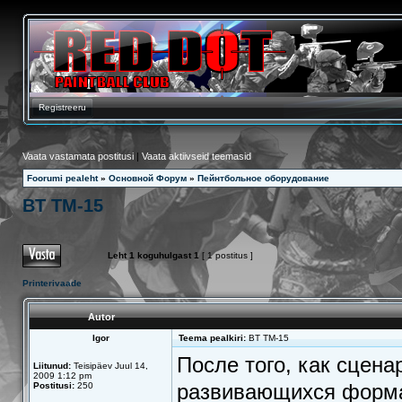
Registreeru
Vaata vastamata postitusi
|
Vaata aktiivseid teemasid
Foorumi pealeht
»
Основной Форум
»
Пейнтбольное оборудование
BT TM-15
Leht
1
koguhulgast
1
[ 1 postitus ]
Printerivaade
Autor
Igor
Teema pealkiri:
BT TM-15
После того, как сцен
Liitunud:
Teisipäev Juul 14,
2009 1:12 pm
развивающихся формат
Postitusi:
250