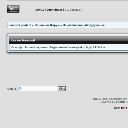
Leht
1
koguhulgast
1
[ 1 postitus ]
Foorumi pealeht
»
Основной Форум
»
Пейнтбольное оборудование
Kes on foorumil
Kasutajad foorumit lugemas: Registreeritud kasutajaid pole ja 1 külaline
Otsi...:
phpBB skin developed by
Powered by
phpBB
©
RED D
O
T